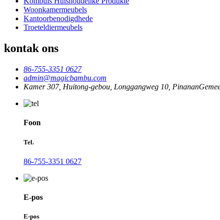
Kombuis Huishoudelike Produkte
Woonkamermeubels
Kantoorbenodigdhede
Troeteldiermeubels
kontak ons
86-755-3351 0627
admin@magicbambu.com
Kamer 307, Huitong-gebou, Longgangweg 10, PinananGemeens
Foon
Tel.
86-755-3351 0627
E-pos
E-pos