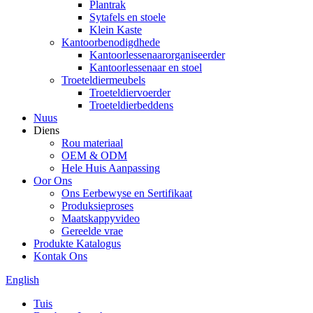
Plantrak
Sytafels en stoele
Klein Kaste
Kantoorbenodigdhede
Kantoorlessenaarorganiseerder
Kantoorlessenaar en stoel
Troeteldiermeubels
Troeteldiervoerder
Troeteldierbeddens
Nuus
Diens
Rou materiaal
OEM & ODM
Hele Huis Aanpassing
Oor Ons
Ons Eerbewyse en Sertifikaat
Produksieproses
Maatskappyvideo
Gereelde vrae
Produkte Katalogus
Kontak Ons
English
Tuis