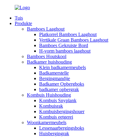
Tuis
Produkte
Bamboes Laaghout
Platkorrel Bamboes Laaghout
Vertikale Graan Bamboes Laaghout
Bamboes Gekruiste Bord
H-vorm bamboes laaghout
Bamboes Houtskool
Badkamer huishouding
Klein badkamermeubels
Badkamerstelle
Bergingmandjie
Badkamer Opbergboks
badkamer opbergrak
Kombuis Huishouding
Kombuis Snyplank
Kombuisrak
Kombuisbergingshouer
Kombuis eetgerei
Woonkamermeubels
Lessenaarbergingsboks
Huisbergingrak