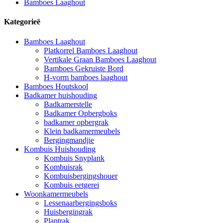
Bamboes Laaghout
Kategorieë
Bamboes Laaghout
Platkorrel Bamboes Laaghout
Vertikale Graan Bamboes Laaghout
Bamboes Gekruiste Bord
H-vorm bamboes laaghout
Bamboes Houtskool
Badkamer huishouding
Badkamerstelle
Badkamer Opbergboks
badkamer opbergrak
Klein badkamermeubels
Bergingmandjie
Kombuis Huishouding
Kombuis Snyplank
Kombuisrak
Kombuisbergingshouer
Kombuis eetgerei
Woonkamermeubels
Lessenaarbergingsboks
Huisbergingrak
Plantrak