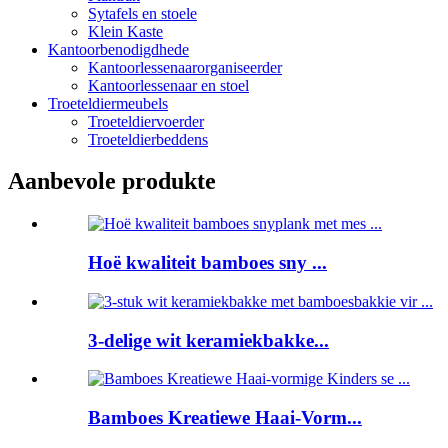
Sytafels en stoele
Klein Kaste
Kantoorbenodigdhede
Kantoorlessenaarorganiseerder
Kantoorlessenaar en stoel
Troeteldiermeubels
Troeteldiervoerder
Troeteldierbeddens
Aanbevole produkte
Hoë kwaliteit bamboes sny ...
3-delige wit keramiekbakke...
Bamboes Kreatiewe Haai-Vorm...