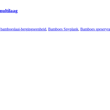
multilaag
 bamboeslaai-bergingseenheid
,
Bamboes Snyplank
,
Bamboes speseryr