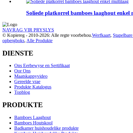
Soliede platkorrel bamboes laaghout enkel 
NAVRAG VIR PRYSLYS
© Kopiereg - 2010-2026: Alle regte voorbehou.
Werfkaart
,
Stapelbare
opbergboks
,
Alle Produkte
DIENSTE
Ons Eerbewyse en Sertifikaat
Oor Ons
Maatskappyvideo
Gereelde vrae
Produkte Katalogus
Topblog
PRODUKTE
Bamboes Laaghout
Bamboes Houtskool
Badkamer huishoudelike produkte