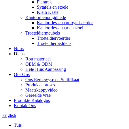
Plantrak
Sytafels en stoele
Klein Kaste
Kantoorbenodigdhede
Kantoorlessenaarorganiseerder
Kantoorlessenaar en stoel
Troeteldiermeubels
Troeteldiervoerder
Troeteldierbeddens
Nuus
Diens
Rou materiaal
OEM & ODM
Hele Huis Aanpassing
Oor Ons
Ons Eerbewyse en Sertifikaat
Produksieproses
Maatskappyvideo
Gereelde vrae
Produkte Katalogus
Kontak Ons
English
Tuis