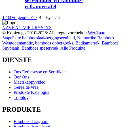
servethouer vir kombuis-
eetkamertafel
1
2
3
4
Volgende >
>>
Bladsy 1 / 4
NAVRAG VIR PRYSLYS
© Kopiereg - 2010-2026: Alle regte voorbehou.
Werfkaart
,
Stapelbare bamboeslaai-bergingseenheid
,
Natuurlike Bamboes
Wasgoedmandjie
,
bamboes opbergboks
,
Badkamerrak
,
Bamboes
Snyplank
,
Bamboes speseryrak
,
Alle Produkte
DIENSTE
Ons Eerbewyse en Sertifikaat
Oor Ons
Maatskappyvideo
Gereelde vrae
Produkte Katalogus
Topblog
PRODUKTE
Bamboes Laaghout
Bamboes Houtskool