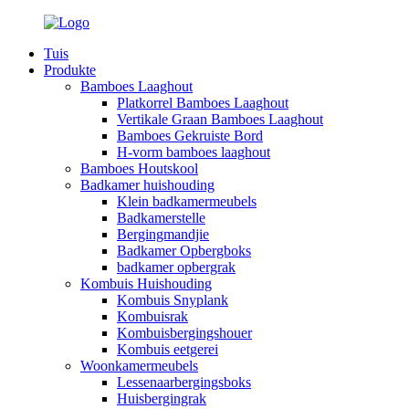
Tuis
Produkte
Bamboes Laaghout
Platkorrel Bamboes Laaghout
Vertikale Graan Bamboes Laaghout
Bamboes Gekruiste Bord
H-vorm bamboes laaghout
Bamboes Houtskool
Badkamer huishouding
Klein badkamermeubels
Badkamerstelle
Bergingmandjie
Badkamer Opbergboks
badkamer opbergrak
Kombuis Huishouding
Kombuis Snyplank
Kombuisrak
Kombuisbergingshouer
Kombuis eetgerei
Woonkamermeubels
Lessenaarbergingsboks
Huisbergingrak