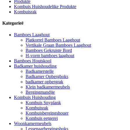
Produkte
Kombuis Huishoudelike Produkte
Kombuisrak
Kategorieë
Bamboes Laaghout
Platkorrel Bamboes Laaghout
Vertikale Graan Bamboes Laaghout
Bamboes Gekruiste Bord
H-vorm bamboes laaghout
Bamboes Houtskool
Badkamer huishouding
Badkamerstelle
Badkamer Opbergboks
badkamer opbergrak
Klein badkamermeubels
Bergingmandjie
Kombuis Huishouding
Kombuis Snyplank
Kombuisrak
Kombuisbergingshouer
Kombuis eetgerei
Woonkamermeubels
Lessenaarbergingsboks