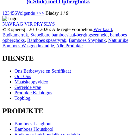
(6-Stuk) met Opbergboks
1
2
3
4
5
6
Volgende >
>>
Bladsy 1 / 9
NAVRAG VIR PRYSLYS
© Kopiereg - 2010-2026: Alle regte voorbehou.
Werfkaart
,
Badkamerrak
,
Stapelbare bamboeslaai-bergingseenheid
,
bamboes
opbergboks
,
Bamboes speseryrak
,
Bamboes Snyplank
,
Natuurlike
Bamboes Wasgoedmandjie
,
Alle Produkte
DIENSTE
Ons Eerbewyse en Sertifikaat
Oor Ons
Maatskappyvideo
Gereelde vrae
Produkte Katalogus
Topblog
PRODUKTE
Bamboes Laaghout
Bamboes Houtskool
Badkamer huishoudelike produkte