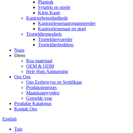
Plantrak
Sytafels en stoele
Klein Kaste
Kantoorbenodigdhede
Kantoorlessenaarorganiseerder
Kantoorlessenaar en stoel
Troeteldiermeubels
Troeteldiervoerder
Troeteldierbeddens
Nuus
Diens
Rou materiaal
OEM & ODM
Hele Huis Aanpassing
Oor Ons
Ons Eerbewyse en Sertifikaat
Produksieproses
Maatskappyvideo
Gereelde vrae
Produkte Katalogus
Kontak Ons
English
Tuis