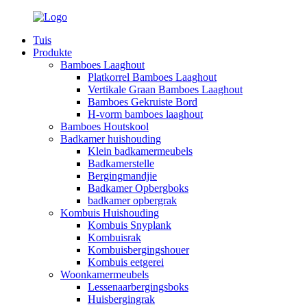
Tuis
Produkte
Bamboes Laaghout
Platkorrel Bamboes Laaghout
Vertikale Graan Bamboes Laaghout
Bamboes Gekruiste Bord
H-vorm bamboes laaghout
Bamboes Houtskool
Badkamer huishouding
Klein badkamermeubels
Badkamerstelle
Bergingmandjie
Badkamer Opbergboks
badkamer opbergrak
Kombuis Huishouding
Kombuis Snyplank
Kombuisrak
Kombuisbergingshouer
Kombuis eetgerei
Woonkamermeubels
Lessenaarbergingsboks
Huisbergingrak