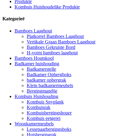
Produkte
Kombuis Huishoudelike Produkte
Kategorieë
Bamboes Laaghout
Platkorrel Bamboes Laaghout
Vertikale Graan Bamboes Laaghout
Bamboes Gekruiste Bord
H-vorm bamboes laaghout
Bamboes Houtskool
Badkamer huishouding
Badkamerstelle
Badkamer Opbergboks
badkamer opbergrak
Klein badkamermeubels
Bergingmandjie
Kombuis Huishouding
Kombuis Snyplank
Kombuisrak
Kombuisbergingshouer
Kombuis eetgerei
Woonkamermeubels
Lessenaarbergingsboks
Huisbergingrak