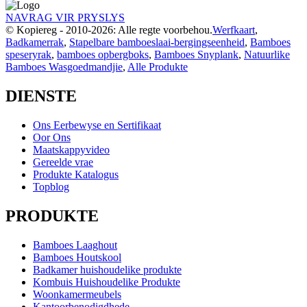
NAVRAG VIR PRYSLYS
© Kopiereg - 2010-2026: Alle regte voorbehou.
Werfkaart
,
Badkamerrak
,
Stapelbare bamboeslaai-bergingseenheid
,
Bamboes
speseryrak
,
bamboes opbergboks
,
Bamboes Snyplank
,
Natuurlike
Bamboes Wasgoedmandjie
,
Alle Produkte
DIENSTE
Ons Eerbewyse en Sertifikaat
Oor Ons
Maatskappyvideo
Gereelde vrae
Produkte Katalogus
Topblog
PRODUKTE
Bamboes Laaghout
Bamboes Houtskool
Badkamer huishoudelike produkte
Kombuis Huishoudelike Produkte
Woonkamermeubels
Kantoorbenodigdhede