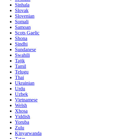
Sinhala
Slovak
Slovenian
Somali
Samoan
Scots Gaelic
Shona
Sindhi
Sundanese
Swahili
Tajik
Tamil
Telugu
Thai
Ukrainian
Urdu
Uzbek
Vietnamese
Welsh
Xhosa
Yiddish
Yoruba
Zulu
Kinyarwanda
Tatar