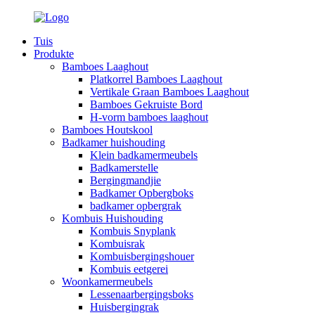
Tuis
Produkte
Bamboes Laaghout
Platkorrel Bamboes Laaghout
Vertikale Graan Bamboes Laaghout
Bamboes Gekruiste Bord
H-vorm bamboes laaghout
Bamboes Houtskool
Badkamer huishouding
Klein badkamermeubels
Badkamerstelle
Bergingmandjie
Badkamer Opbergboks
badkamer opbergrak
Kombuis Huishouding
Kombuis Snyplank
Kombuisrak
Kombuisbergingshouer
Kombuis eetgerei
Woonkamermeubels
Lessenaarbergingsboks
Huisbergingrak