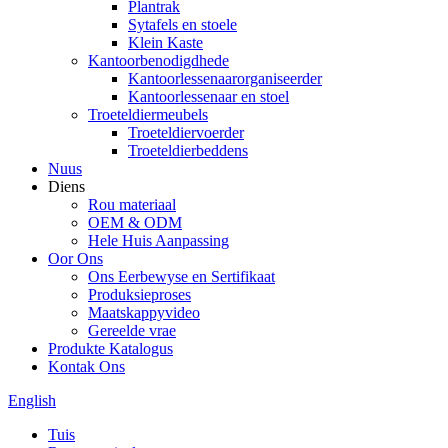
Plantrak
Sytafels en stoele
Klein Kaste
Kantoorbenodigdhede
Kantoorlessenaarorganiseerder
Kantoorlessenaar en stoel
Troeteldiermeubels
Troeteldiervoerder
Troeteldierbeddens
Nuus
Diens
Rou materiaal
OEM & ODM
Hele Huis Aanpassing
Oor Ons
Ons Eerbewyse en Sertifikaat
Produksieproses
Maatskappyvideo
Gereelde vrae
Produkte Katalogus
Kontak Ons
English
Tuis